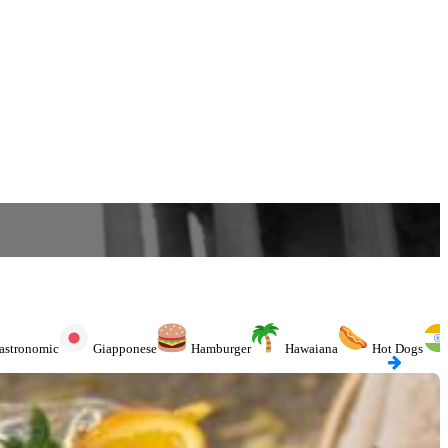
astronomic
Giapponese
Hamburger
Hawaiana
Hot Dogs