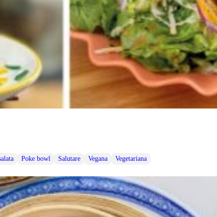
salata
Poke bowl
Salutare
Vegana
Vegetariana