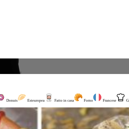
Donuts
Esteuropea
Fatto in casa
Forno
Francese
G