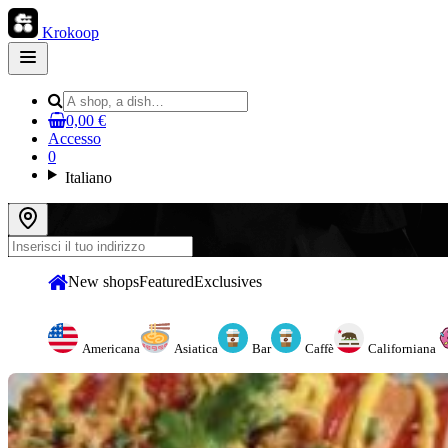
Krokoop
Open
main
menu
0,00 €
Accesso
0
Italiano
New shops
Featured
Exclusives
Americana
Asiatica
Bar
Caffè
Californiana