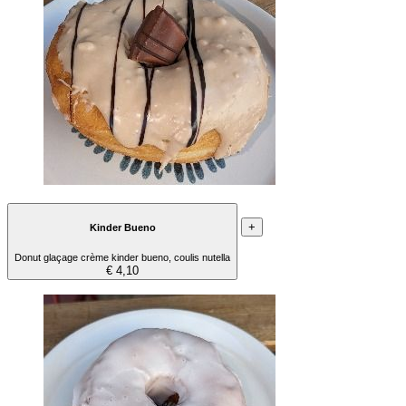
+
Kinder Bueno
Donut glaçage crème kinder bueno, coulis nutella
€ 4,10