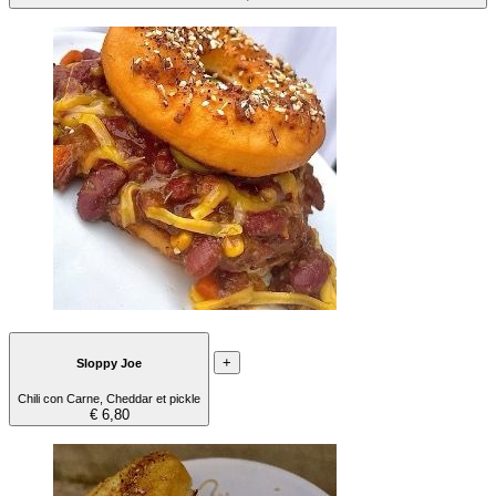
+
Sloppy Joe
Chili con Carne, Cheddar et pickle
€ 6,80