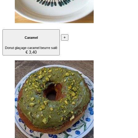
+
Caramel
Donut glaçage caramel beurre salé
€ 3,40