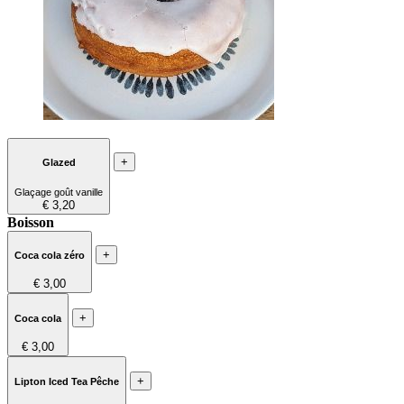
+
Glazed
Glaçage goût vanille
€ 3,20
Boisson
+
Coca cola zéro
€ 3,00
+
Coca cola
€ 3,00
+
Lipton Iced Tea Pêche