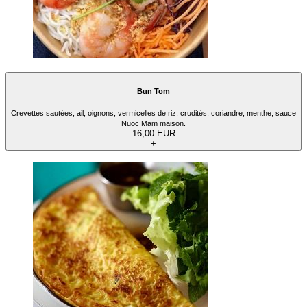
Bun Tom
Crevettes sautées, ail, oignons, vermicelles de riz, crudités, coriandre, menthe, sauce
Nuoc Mam maison.
16,00 EUR
+