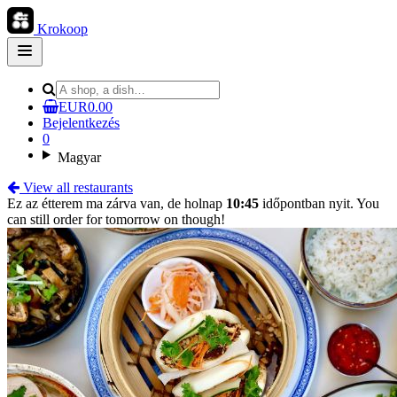
Krokoop
Open
main
menu
EUR0.00
Bejelentkezés
0
Magyar
View all restaurants
Ez az étterem ma zárva van, de holnap
10:45
időpontban nyit. You
can still order for tomorrow on though!