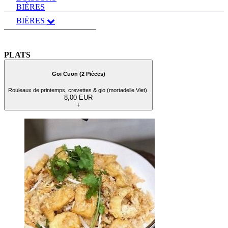
BIÈRES
BIÈRES
PLATS
Goi Cuon (2 Pièces)
Rouleaux de printemps, crevettes & gio (mortadelle Viet).
8,00 EUR
+