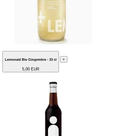
+
Lemonaid Bio Gingembre - 33 cl
5,00 EUR