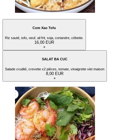
Com Xao Tofu
Riz sauté, tofu, oeuf, ail frit, soja, coriandre, cébette.
16,00 EUR
+
SALAT BA CUC
Salade crudité, crevette x2 pièces, tomate, vinaigrette viet maison
8,00 EUR
+