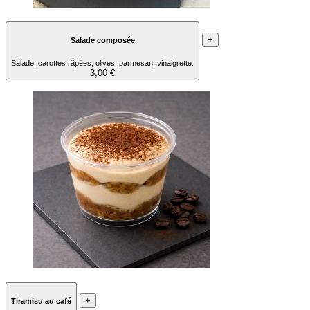
+
Salade composée
Salade, carottes râpées, olives, parmesan, vinaigrette.
3,00 €
+
Tiramisu au café