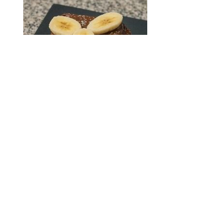
+
Pizza Nutella banane
Pizza nutella banane
3,50 €