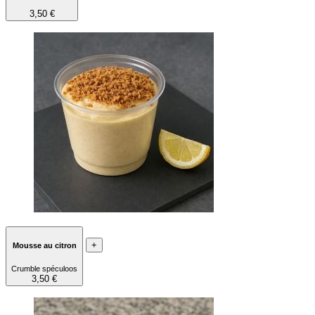
3,50 €
+
Mousse au citron
Crumble spéculoos
3,50 €