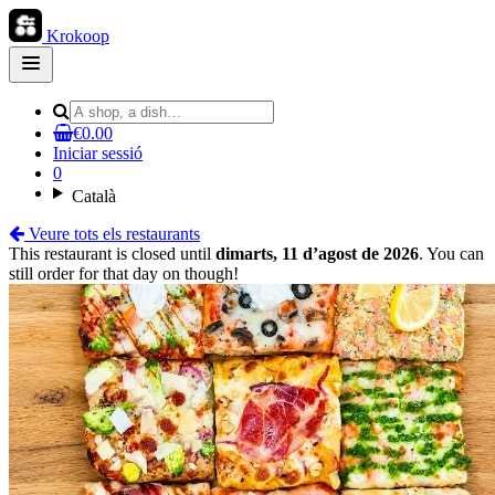
Krokoop
Open
main
menu
€0.00
Iniciar sessió
0
Català
Veure tots els restaurants
This restaurant is closed until
dimarts, 11 d’agost de 2026
. You can
still order for that day on though!