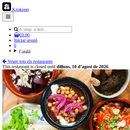
Krokoop
Open
main
menu
€0.00
Iniciar sessió
0
Català
Veure tots els restaurants
This restaurant is closed until
dilluns, 10 d’agost de 2026
.