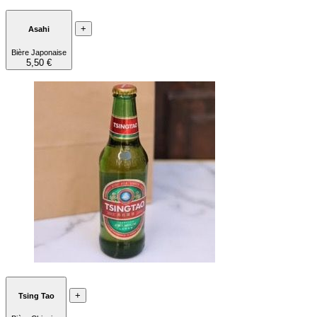
+
Asahi
Bière Japonaise
5,50 €
+
Tsing Tao