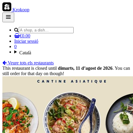
Krokoop
Open
main
menu
€0.00
Iniciar sessió
0
Català
Veure tots els restaurants
This restaurant is closed until
dimarts, 11 d’agost de 2026
. You can
still order for that day on though!