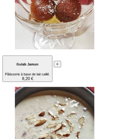
+
Gulab Jamun
Pâtisserie à base de lait caillé.
8,20 €