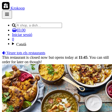
Krokoop
Open
main
menu
€0.00
Iniciar sessió
0
Català
Veure tots els restaurants
This restaurant is closed now but opens today at
11:45
. You can still
order for later on though!