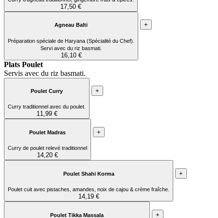
17,50 €
+
Agneau Balti
Préparation spéciale de Haryana (Spécialité du Chef).
Servi avec du riz basmati.
16,10 €
Plats Poulet
Servis avec du riz basmati.
+
Poulet Curry
Curry traditionnel avec du poulet.
11,99 €
+
Poulet Madras
Curry de poulet relevé traditionnel
14,20 €
+
Poulet Shahi Korma
Poulet cuit avec pistaches, amandes, noix de cajou & crème fraîche.
14,19 €
+
Poulet Tikka Massala