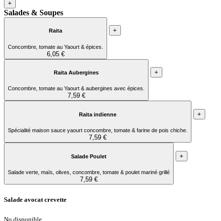
+
Salades & Soupes
+
Raita
Concombre, tomate au Yaourt & épices.
6,05 €
+
Raita Aubergines
Concombre, tomate au Yaourt & aubergines avec épices.
7,59 €
+
Raita indienne
Spécialité maison sauce yaourt concombre, tomate & farine de pois chiche.
7,59 €
+
Salade Poulet
Salade verte, maïs, olives, concombre, tomate & poulet mariné grillé
7,59 €
Salade avocat crevette
No disponible