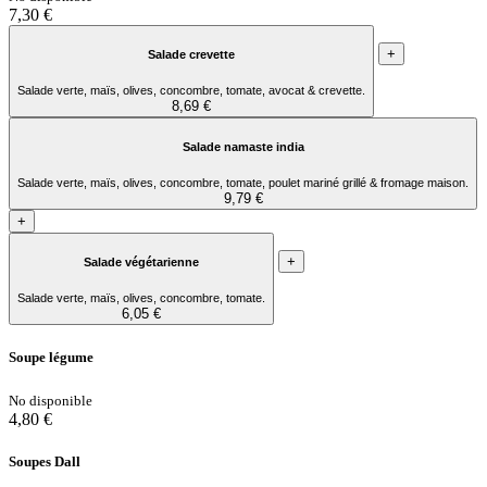
7,30 €
+
Salade crevette
Salade verte, maïs, olives, concombre, tomate, avocat & crevette.
8,69 €
Salade namaste india
Salade verte, maïs, olives, concombre, tomate, poulet mariné grillé & fromage maison.
9,79 €
+
+
Salade végétarienne
Salade verte, maïs, olives, concombre, tomate.
6,05 €
Soupe légume
No disponible
4,80 €
Soupes Dall