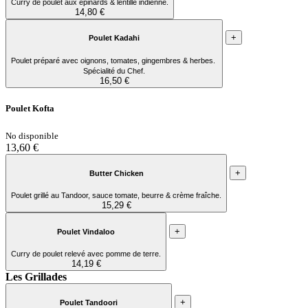
Curry de poulet aux épinards & lentille indienne.
14,80 €
+
Poulet Kadahi
Poulet préparé avec oignons, tomates, gingembres & herbes.
Spécialité du Chef.
16,50 €
Poulet Kofta
No disponible
13,60 €
+
Butter Chicken
Poulet grillé au Tandoor, sauce tomate, beurre & crème fraîche.
15,29 €
+
Poulet Vindaloo
Curry de poulet relevé avec pomme de terre.
14,19 €
Les Grillades
+
Poulet Tandoori