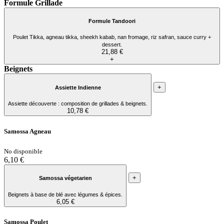
Formule Grillade
Formule Tandoori
Poulet Tikka, agneau tikka, sheekh kabab, nan fromage, riz safran, sauce curry +
dessert.
21,88 €
+
Beignets
+
Assiette Indienne
Assiette découverte : composition de grillades & beignets.
10,78 €
Samossa Agneau
No disponible
6,10 €
+
Samossa végetarien
Beignets à base de blé avec légumes & épices.
6,05 €
Samossa Poulet