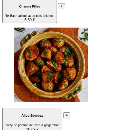
+
Channa Pillau
Riz Basmati cuit avec pois chiches.
5,39 €
+
Alloo Bombay
Curry de pomme de terre & gingembre.
10,89 €