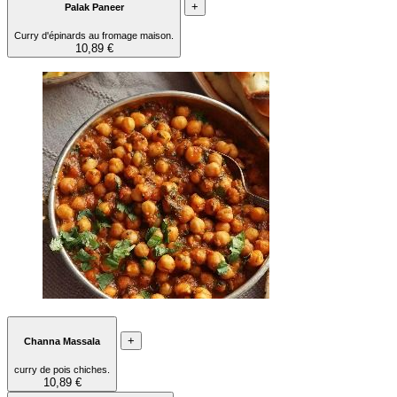
+
Palak Paneer
Curry d'épinards au fromage maison.
10,89 €
+
Channa Massala
curry de pois chiches.
10,89 €